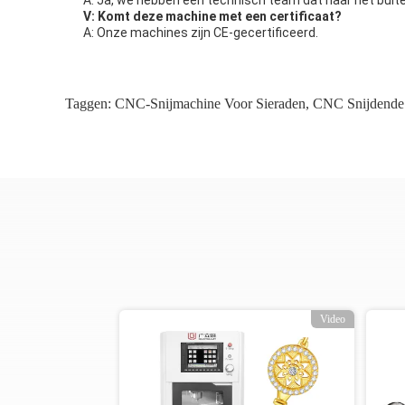
A: Ja, we hebben een technisch team dat naar het buite
V: Komt deze machine met een certificaat?
A: Onze machines zijn CE-gecertificeerd.
Taggen:
CNC-Snijmachine Voor Sieraden
,
CNC Snijdende
o
Video