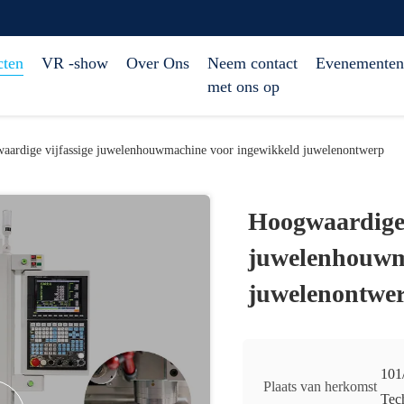
cten
VR -show
Over Ons
Neem contact
Evenementen
met ons op
aardige vijfassige juwelenhouwmachine voor ingewikkeld juwelenontwerp
Hoogwaardige 
juwelenhouwm
juwelenontwe
101
Plaats van herkomst
Tec