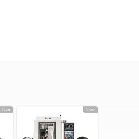
.
Video
Video