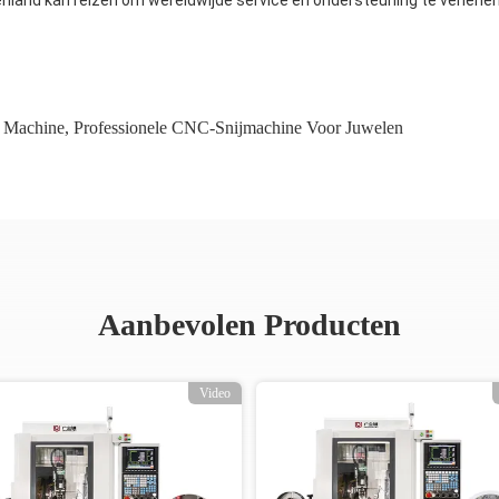
nland kan reizen om wereldwijde service en ondersteuning te verlenen
 Machine
,
Professionele CNC-Snijmachine Voor Juwelen
Aanbevolen Producten
Video