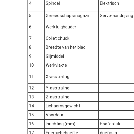
4
Spindel
Elektrisch
5
Gereedschapsmagazin
Servo-aandrijving
6
Werktuighouder
7
Collet chuck
8
Breedte van het blad
9
Glijmiddel
10
Werkvlakte
11
X-asstraling
12
Y-asstraling
13
Z-asstraling
14
Lichaamsgewicht
15
Voordeur
16
Inrichting (mm)
Hoofdstuk
17
Energiebehoefte
driefasig