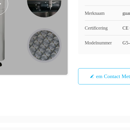
Merknaam
guan
Certificering
CE C
Modelnummer
G5-
Neem Contact Me