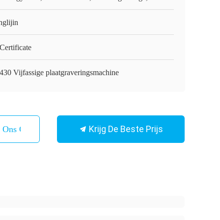
glijin
ertificate
430 Vijfassige plaatgraveringsmachine
Krijg De Beste Prijs
t Ons Op