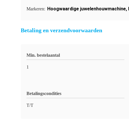
Hoogwaardige juwelenhouwmachine
,
Markeren:
Betaling en verzendvoorwaarden
Min. bestelaantal
1
Betalingscondities
T/T