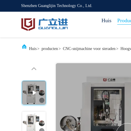
Shenzhen Guanglijin Technology Co., Ltd.
Huis
Produ
Huis
>
producten
>
CNC-snijmachine voor sieraden
>
Hoogw