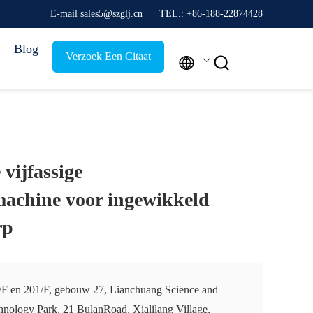
E-mail sales5@szglj.cn
TEL.: +86-188-22874428
Blog
Verzoek Een Citaat


vijfassige
achine voor ingewikkeld
rp
/F en 201/F, gebouw 27, Lianchuang Science and
hnology Park, 21 BulanRoad, Xialilang Village,