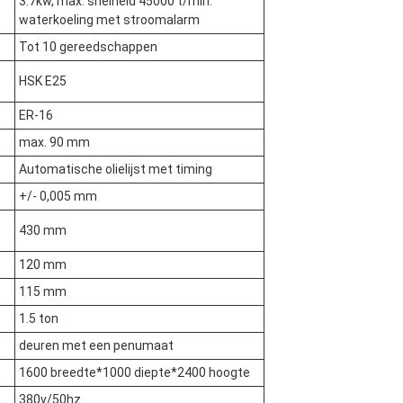
3.7kw, max. snelheid 45000 t/min.
waterkoeling met stroomalarm
Tot 10 gereedschappen
HSK E25
ER-16
max. 90 mm
Automatische olielijst met timing
+/- 0,005 mm
430 mm
120 mm
115 mm
1.5 ton
deuren met een penumaat
1600 breedte*1000 diepte*2400 hoogte
380v/50hz