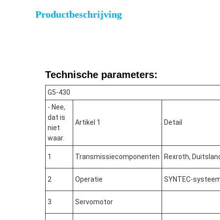
Productbeschrijving
Technische parameters:
G5-430
- Nee,
dat is
Artikel 1
Detail
niet
waar.
1
Transmissiecomponenten
Rexroth, Duitslan
2
Operatie
SYNTEC-systee
3
Servomotor