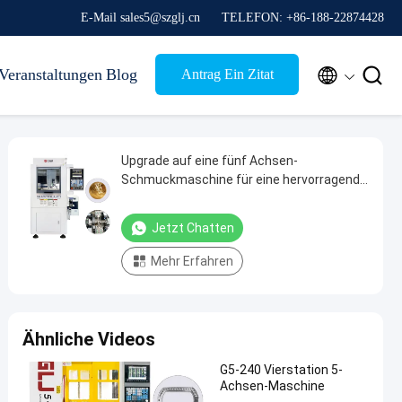
E-Mail sales5@szglj.cn
TELEFON: +86-188-22874428


Veranstaltungen
Blog
Antrag Ein Zitat
Upgrade auf eine fünf Achsen-
Schmuckmaschine für eine hervorragende
Schmuckproduktion
Jetzt Chatten
Mehr Erfahren
Ähnliche Videos
G5-240 Vierstation 5-
Achsen-Maschine