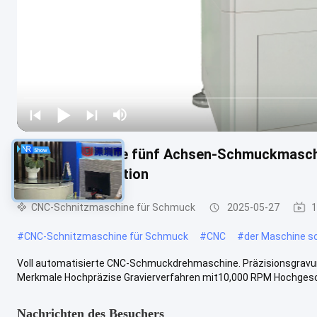
Upgrade auf eine fünf Achsen-Schmuckmaschi
Schmuckproduktion
CNC-Schnitzmaschine für Schmuck
2025-05-27
1
#
CNC-Schnitzmaschine für Schmuck
#
CNC
#
der Maschine s
Voll automatisierte CNC-Schmuckdrehmaschine. Präzisionsgravur u
Merkmale Hochpräzise Gravierverfahren mit10,000 RPM Hochgesch
Nachrichten des Besuchers