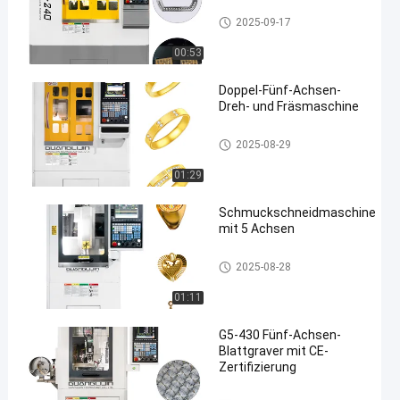
Five Axis Industrial CNC Machi
2025-09-17
ne
00:53
Doppel-Fünf-Achsen-
Dreh- und Fräsmaschine
Five Axis Jewelry Carving Mac
2025-08-29
hine
01:29
Schmuckschneidmaschine
mit 5 Achsen
Five Axis Jewelry Carving Machi
2025-08-28
ne
01:11
G5-430 Fünf-Achsen-
Blattgraver mit CE-
Zertifizierung