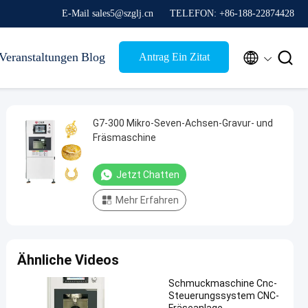
E-Mail sales5@szglj.cn
TELEFON: +86-188-22874428


Veranstaltungen
Blog
Antrag Ein Zitat
G7-300 Mikro-Seven-Achsen-Gravur- und
Fräsmaschine
Jetzt Chatten
Mehr Erfahren
Ähnliche Videos
Schmuckmaschine Cnc-
Steuerungssystem CNC-