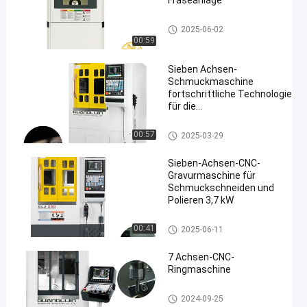
Fräseanlage
Seven Axis Jewelry Carving M
2025-06-02
achine
00:59
Sieben Achsen-
Schmuckmaschine
fortschrittliche Technologie
für die
Präzisionsschmuckherstellung
Seven Axis Jewelry Carving Machine
00:57
2025-03-29
Sieben-Achsen-CNC-
Gravurmaschine für
Schmuckschneiden und
Polieren 3,7 kW
Seven Axis Jewelry Carving M
00:41
2025-06-11
achine
7 Achsen-CNC-
Ringmaschine
Seven Axis Jewelry Carving M
2024-09-25
achine