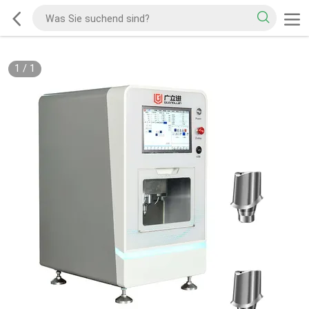
1
/
1