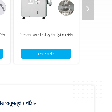
েশিন
5 অক্ষের জিরকোনিয়া ডেন্টাল ফ্রিলিং মেশিন
সেরা দাম পান
র অনুসন্ধান পাঠান