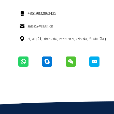

+8619832863435

sales5@szglj.cn

না, না।21, বালান রোড, লংগাং জেলা, শেনঝেন, পি.আর. চীন।