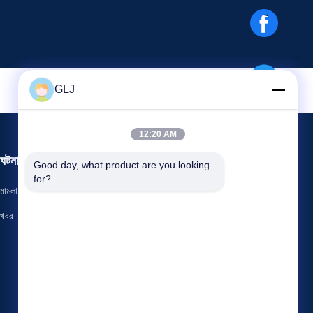
GLJ
12:20 AM
ঘটনাবলী
Good day, what product are you looking 
অনুরোধ একটি উদ্ধৃতি
for?
মামলা
টেলিফোন: +86-188-22874428
খবর
ফ্যাক্স +86-0755-28574752



