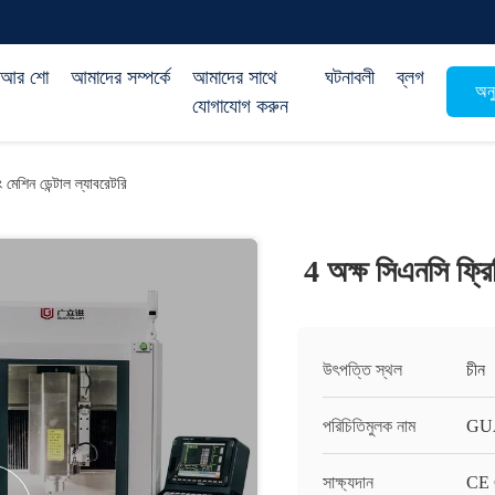
িআর শো
আমাদের সম্পর্কে
আমাদের সাথে
ঘটনাবলী
ব্লগ
অনু
যোগাযোগ করুন
 মেশিন ডেন্টাল ল্যাবরেটরি
4 অক্ষ সিএনসি ফ্রিজ
উৎপত্তি স্থল
চীন
পরিচিতিমুলক নাম
GU
সাক্ষ্যদান
CE C