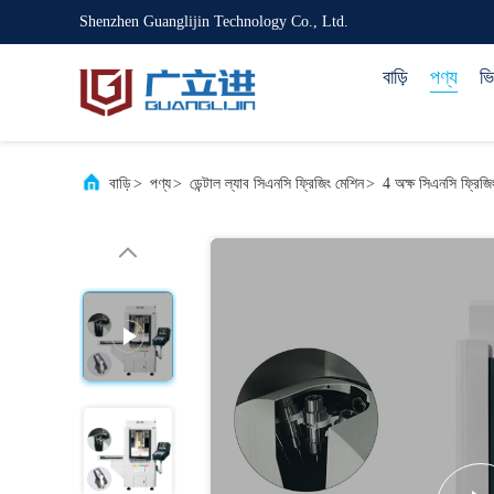
Shenzhen Guanglijin Technology Co., Ltd.
বাড়ি
পণ্য
ভ
বাড়ি
>
পণ্য
>
ডেন্টাল ল্যাব সিএনসি ফ্রিজিং মেশিন
>
4 অক্ষ সিএনসি ফ্রিজিং