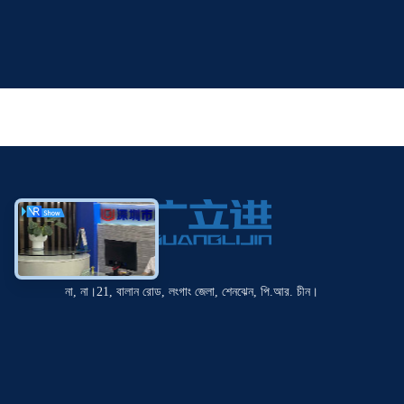
না, না।21, বালান রোড, লংগাং জেলা, শেনঝেন, পি.আর. চীন।