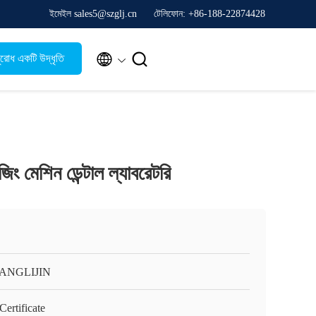
ইমেইল sales5@szglj.cn
টেলিফোন: +86-188-22874428


রোধ একটি উদ্ধৃতি
িং মেশিন ডেন্টাল ল্যাবরেটরি
ANGLIJIN
ertificate