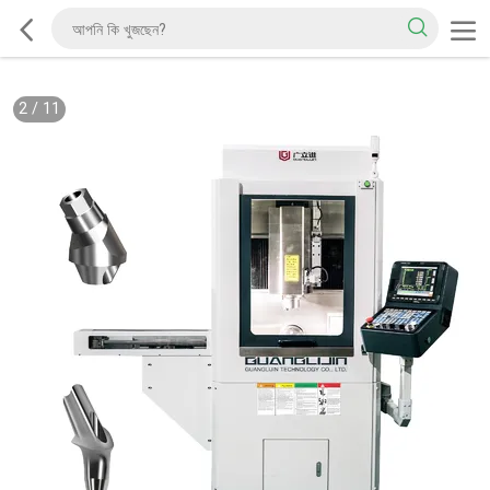
2
/
11