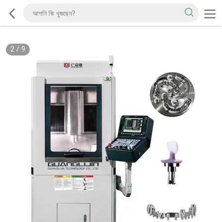
2
/
9