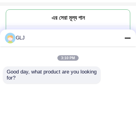
এর সেরা মূল্য পান
P50 পাঁচ-অক্ষ অল-রাউন্ড কাটিয়া মেশিন
GLJ
3:10 PM
Good day, what product are you looking 
for?
চালিয়ে
প্রস্তাবিত পণ্য
বাড়ি
আমাদের সম্পর্কে
আমাদের সাথে যোগাযোগ করুন
Desktop Site