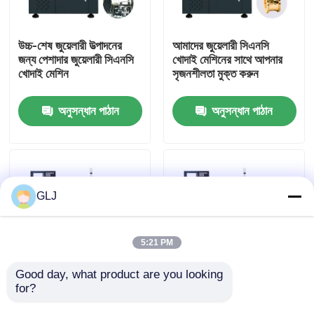
আমাদের সম্পর্কে
উচ্চ-শেষ জুয়েলারী উত্পাদনের
আমাদের জুয়েলারী সিএনসি
জন্য পেশাদার জুয়েলারী সিএনসি
খোদাই মেশিনের সাথে আপনার
খোদাই মেশিন
সৃজনশীলতা মুক্ত করুন
কারখানা পরিদর্শন
অনুসন্ধান পাঠান
অনুসন্ধান পাঠান
মান নিয়ন্ত্রণ
আমাদের সাথে যোগাযোগ করুন
GLJ
খবর
5:21 PM
মামলা
Good day, what product are you looking 
for?
জল শীতল সঙ্গে ধাতু জুয়েলারী
ইন্ডাস্ট্রিয়াল জি২-২০০ দুই
সিএনসি খোদাই মেশিন
অক্ষের হরিজোন্টাল টার্ন মেশিন
ব্লগ