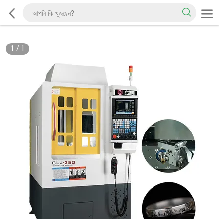
1
/
1