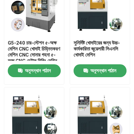
G5-240 চার-স্টেশন ৫-অক্ষ
সুনির্দিষ্ট খোদাইয়ের জন্য উচ্চ-
মেশিন CNC খোদাই চিহ্নিতকরণ
কার্যকারিতা জুয়েলারী সিএনসি
মেশিন CNC সোনার গহনা ৫-
খোদাই মেশিন
অক্ষ CNC ডেন্টাল মিলিং মেশিন
বিক্রয়ের জন্য
অনুসন্ধান পাঠান
অনুসন্ধান পাঠান
বাড়ি
পণ্য
ভিআর শো