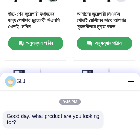
উচ্চ-শেষ জুয়েলারী উত্পাদনের
আমাদের জুয়েলারী সিএনসি
আমাদের সম্পর্কে
জন্য পেশাদার জুয়েলারী সিএনসি
খোদাই মেশিনের সাথে আপনার
খোদাই মেশিন
সৃজনশীলতা মুক্ত করুন
কারখানা পরিদর্শন
অনুসন্ধান পাঠান
অনুসন্ধান পাঠান
মান নিয়ন্ত্রণ
আমাদের সাথে যোগাযোগ করুন
GLJ
খবর
9:46 PM
Good day, what product are you looking 
মামলা
for?
জল শীতল সঙ্গে ধাতু জুয়েলারী
ইন্ডাস্ট্রিয়াল জি২-২০০ দুই
সিএনসি খোদাই মেশিন
অক্ষের হরিজোন্টাল টার্ন মেশিন
ব্লগ