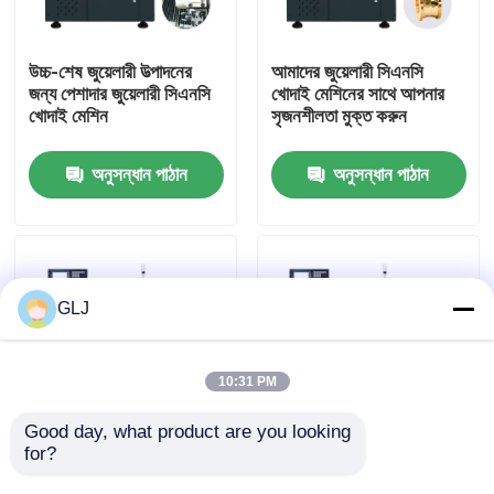
আমাদের সম্পর্কে
উচ্চ-শেষ জুয়েলারী উত্পাদনের
আমাদের জুয়েলারী সিএনসি
জন্য পেশাদার জুয়েলারী সিএনসি
খোদাই মেশিনের সাথে আপনার
খোদাই মেশিন
সৃজনশীলতা মুক্ত করুন
কারখানা পরিদর্শন
অনুসন্ধান পাঠান
অনুসন্ধান পাঠান
মান নিয়ন্ত্রণ
আমাদের সাথে যোগাযোগ করুন
GLJ
খবর
10:31 PM
মামলা
Good day, what product are you looking 
for?
জল শীতল সঙ্গে ধাতু জুয়েলারী
ইন্ডাস্ট্রিয়াল জি২-২০০ দুই
সিএনসি খোদাই মেশিন
অক্ষের হরিজোন্টাল টার্ন মেশিন
ব্লগ