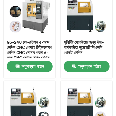
G5-240 চার-স্টেশন ৫-অক্ষ
সুনির্দিষ্ট খোদাইয়ের জন্য উচ্চ-
মেশিন CNC খোদাই চিহ্নিতকরণ
কার্যকারিতা জুয়েলারী সিএনসি
মেশিন CNC সোনার গহনা ৫-
খোদাই মেশিন
অক্ষ CNC ডেন্টাল মিলিং মেশিন
বিক্রয়ের জন্য
অনুসন্ধান পাঠান
অনুসন্ধান পাঠান
বাড়ি
পণ্য
ভিআর শো