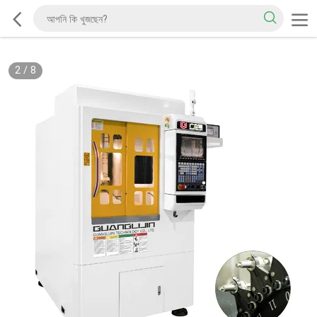
2
/
8