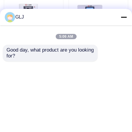
GLJ
5:06 AM
Good day, what product are you looking 
for?
Mücevher gravürü için 5
Dental CAD CAM freze
Eksenli CNC Makinesi
makinesi
Talep Gönder
Talep Gönder
Ana Sayfa
Ana sayfa
Hakkımızda
Bize ulaşın
Desktop Site
Ürünler
Site Haritası
Gizlilik Politikası
VR Gösterisi