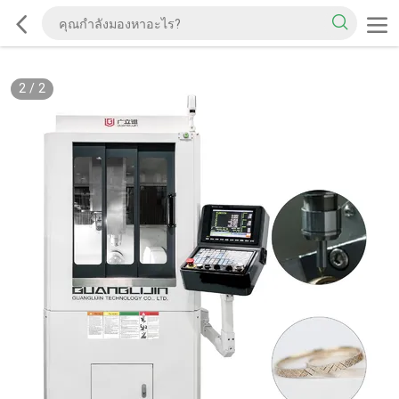
2
/
2