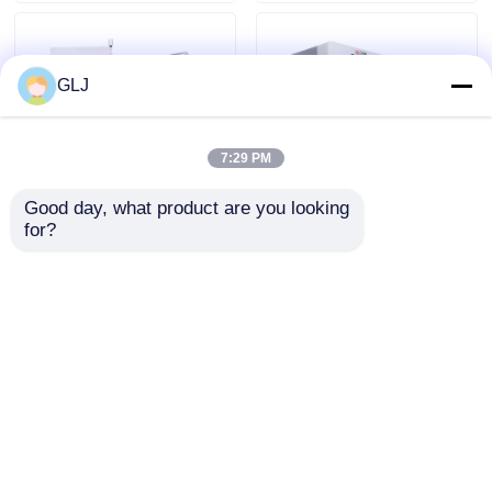
GLJ
7:29 PM
Good day, what product are you looking 
for?
G8-380 宝石 彫刻 磨き 八
歯 歯磨き機 現代の歯科技
軸 機械
術
お問い合わせを送信
お問い合わせを送信
ホーム
製品
ホーム
企業情報
お問い合わせ
Desktop Site
地図
プライバシーポリシー
VRショー