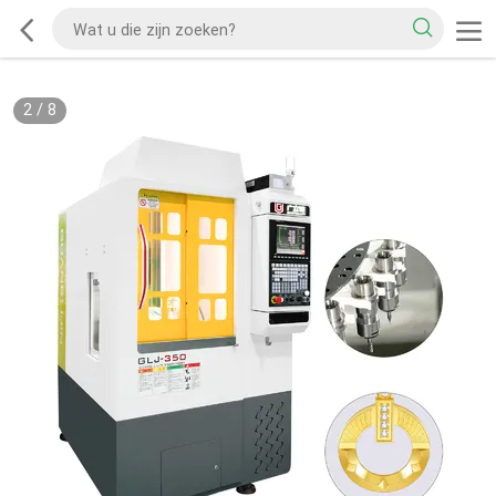
2
/
8