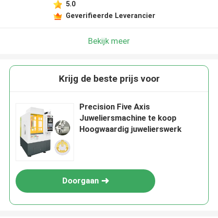
5.0
Geverifieerde Leverancier
Bekijk meer
Krijg de beste prijs voor
Precision Five Axis
Juweliersmachine te koop
Hoogwaardig juwelierswerk
Doorgaan