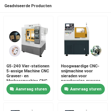
Geadviseerde Producten
G5-240 Vier-stationen
Hoogwaardige CNC-
5-assige Machine CNC
snijmachine voor
Graveer- en
sieraden voor
Huis
Markeermachine CNC
nauwkeurige gravure
Gouden Sieraden 5-
Aanvraag sturen
Aanvraag sturen
assige CNC
Producten
Tandheelkundige
Freesmachine Te
Koop
VR -show