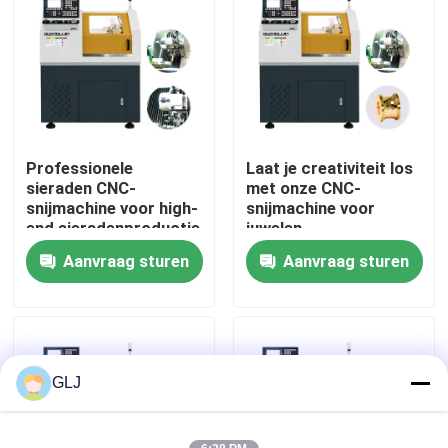
Over Ons
Fabriekstour
Professionele
Laat je creativiteit los
Kwaliteitscontrole
sieraden CNC-
met onze CNC-
snijmachine voor high-
snijmachine voor
end sieradenproductie
juwelen
Neem contact met ons op
Aanvraag sturen
Aanvraag sturen
Nieuws
Gevallen
GLJ
Blog