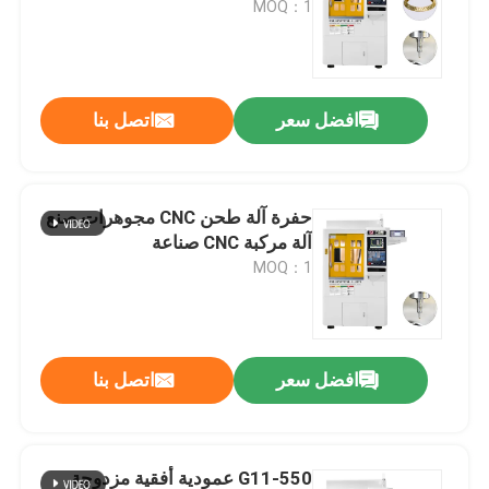
MOQ：1
افضل سعر
اتصل بنا
حفرة آلة طحن CNC مجوهرات صنع
آلة مركبة CNC صناعة
MOQ：1
افضل سعر
اتصل بنا
G11-550 عمودية أفقية مزدوجة