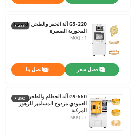
G5-220 آلة الحفر والطحن الخمسة
المحورية الصغيرة
MOQ：1
افضل سعر
اتصل بنا
G9-550 آلة الحطام والطحن
العمودي مزدوج المسامير للزهور
المركبة
MOQ：1