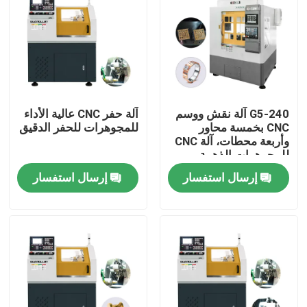
G5-240 آلة نقش ووسم
آلة حفر CNC عالية الأداء
CNC بخمسة محاور
للمجوهرات للحفر الدقيق
وأربعة محطات، آلة CNC
للمجوهرات الذهبية
بخمسة محاور، آلة طحن
إرسال استفسار
إرسال استفسار
أسنان CNC للبيع
المنزل
منتجات
عرض الواقع الافتراضي