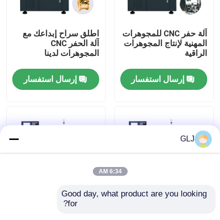
معلومات عنا
آلة حفر CNC للمجوهرات
اطلق سراح إبداعك مع
المهنية لإنتاج المجوهرات
آلة الحفر CNC
الراقية
المجوهرات لدينا
جولة في المصنع
إرسال استفسار
إرسال استفسار
ضبط الجودة
اتصل بنا
GLJ
أخبار
6:34 AM
القضايا
Good day, what product are you looking 
for?
آلة حفر CNC للمجوهرات
صناعية G2-200 محورين
مدونة
المعدنية مع تبريد الماء
أفقي آلة الدوران للدورة