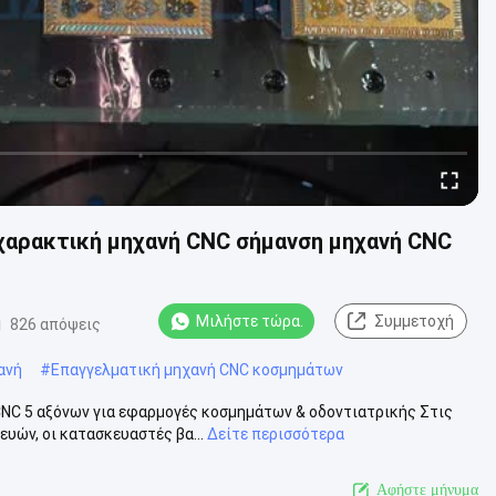
χαρακτική μηχανή CNC σήμανση μηχανή CNC
Μιλήστε τώρα.
Συμμετοχή
826 απόψεις
ανή
#
Επαγγελματική μηχανή CNC κοσμημάτων
NC 5 αξόνων για εφαρμογές κοσμημάτων & οδοντιατρικής Στις
υών, οι κατασκευαστές βα...
Δείτε περισσότερα
Αφήστε μήνυμα