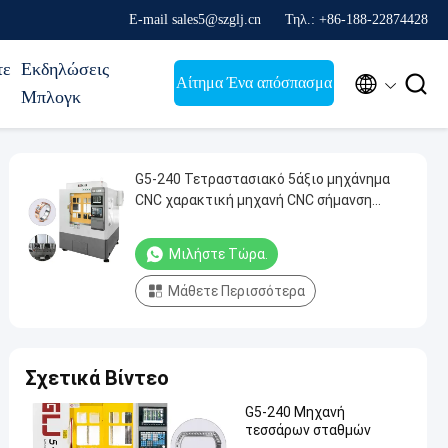
E-mail sales5@szglj.cn
Τηλ.: +86-188-22874428
τε
Εκδηλώσεις


Αίτημα Ένα απόσπασμα
Μπλογκ
G5-240 Τετραστασιακό 5άξιο μηχάνημα
CNC χαρακτική μηχανή CNC σήμανση
μηχανή CNC χρυσό κοσμήματα 5άξιο CNC
αλεξίπτωτο
Μιλήστε Τώρα.
Μάθετε Περισσότερα
Σχετικά Βίντεο
G5-240 Μηχανή
τεσσάρων σταθμών