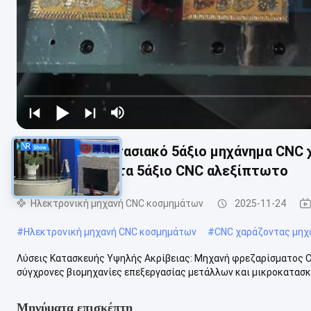
G5-240 Τετραστασιακό 5άξιο μηχάνημα CNC 
χρυσό κοσμήματα 5άξιο CNC αλεξίπτωτο
Ηλεκτρονική μηχανή CNC κοσμημάτων
2025-11-24
#
Ηλεκτρονική μηχανή CNC κοσμημάτων
#
CNC χαράζοντας μηχ
Λύσεις Κατασκευής Υψηλής Ακρίβειας: Μηχανή φρεζαρίσματος C
σύγχρονες βιομηχανίες επεξεργασίας μετάλλων και μικροκατασκε
Μηνύματα επισκέπτη