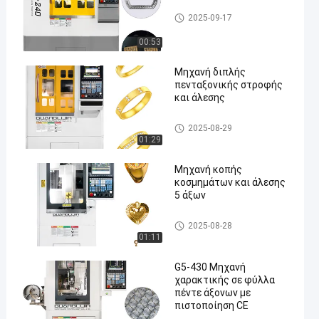
Five Axis Industrial CNC Machi
2025-09-17
ne
00:53
Μηχανή διπλής
πενταξονικής στροφής
και άλεσης
Five Axis Jewelry Carving Mac
2025-08-29
hine
01:29
Μηχανή κοπής
κοσμημάτων και άλεσης
5 άξων
Five Axis Jewelry Carving Mac
2025-08-28
hine
01:11
G5-430 Μηχανή
χαρακτικής σε φύλλα
πέντε άξονων με
πιστοποίηση CE