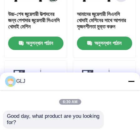
উচ্চ-শেষ জুয়েলারী উত্পাদনের
আমাদের জুয়েলারী সিএনসি
আমাদের সম্পর্কে
জন্য পেশাদার জুয়েলারী সিএনসি
খোদাই মেশিনের সাথে আপনার
খোদাই মেশিন
সৃজনশীলতা মুক্ত করুন
কারখানা পরিদর্শন
অনুসন্ধান পাঠান
অনুসন্ধান পাঠান
মান নিয়ন্ত্রণ
আমাদের সাথে যোগাযোগ করুন
GLJ
খবর
6:30 AM
Good day, what product are you looking 
মামলা
for?
জল শীতল সঙ্গে ধাতু জুয়েলারী
ইন্ডাস্ট্রিয়াল জি২-২০০ দুই
সিএনসি খোদাই মেশিন
অক্ষের হরিজোন্টাল টার্ন মেশিন
ব্লগ