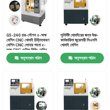
G5-240 চার-স্টেশন ৫-অক্ষ
সুনির্দিষ্ট খোদাইয়ের জন্য উচ্চ-
মেশিন CNC খোদাই চিহ্নিতকরণ
কার্যকারিতা জুয়েলারী সিএনসি
মেশিন CNC সোনার গহনা ৫-
খোদাই মেশিন
অক্ষ CNC ডেন্টাল মিলিং মেশিন
বিক্রয়ের জন্য
অনুসন্ধান পাঠান
অনুসন্ধান পাঠান
বাড়ি
পণ্য
ভিআর শো